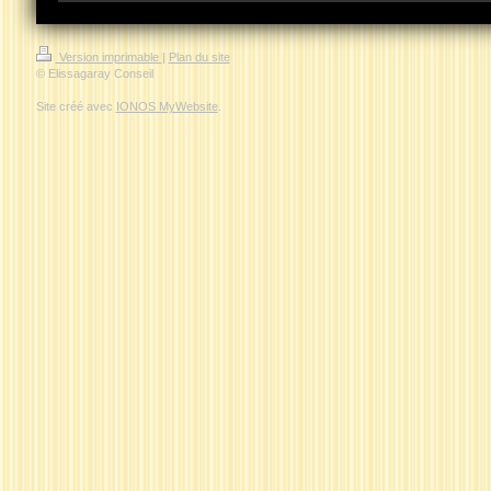
Version imprimable
|
Plan du site
© Elissagaray Conseil
Site créé avec
IONOS MyWebsite
.